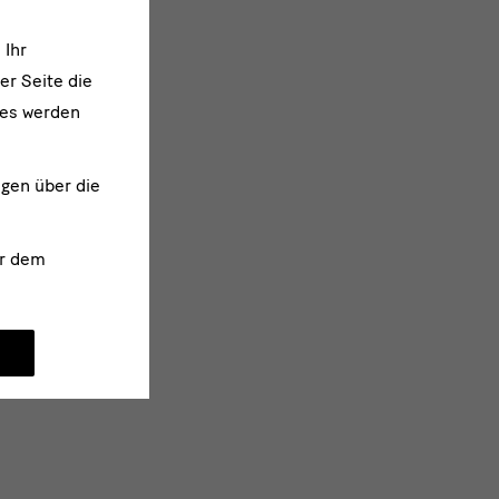
 Ihr
er Seite die
ies werden
ngen über die
r dem