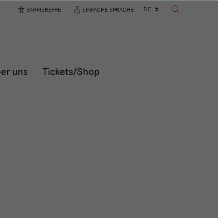
Sprachwechsler
DE
BARRIEREFREI
EINFACHE SPRACHE
SUCHE
er uns
Tickets/Shop