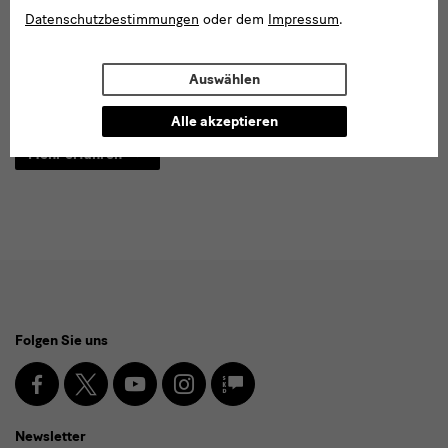
Datenschutzbestimmungen
oder dem
Impressum
.
Die Sammlung des Kupferstich-Kabinetts umfasst mehr als 1.000
Fotografien von Wols. Darüber hinaus befindet sich der
Auswählen
schriftliche Nachlass der Schwester des Künstlers, das Wols-
Archiv, im Kabinett und steht der Forschung zur Verfügung.
Alle akzeptieren
Mehr erfahren
Social
Folgen Sie uns
Media
und
Facebook
X
Youtube
Instagram
SKD
Blog
Newsletter
Newsletter