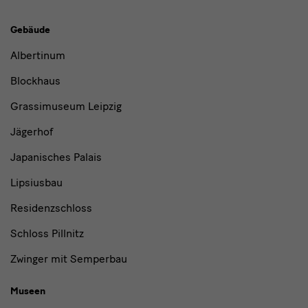
Gebäude,
Gebäude
Museen
Albertinum
und
Blockhaus
Institutionen
Grassimuseum Leipzig
Jägerhof
Japanisches Palais
Lipsiusbau
Residenzschloss
Schloss Pillnitz
Zwinger mit Semperbau
Museen