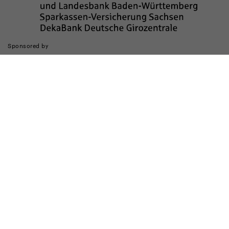
Sponsored by
Die Realisierung des Internetauftritts wurde gefördert durch
Impressum
Datenschutz
Barrierefreiheit
Kinderschutz
Transparenzhinweis
Kontakt
Cookie-Einstellungen ändern