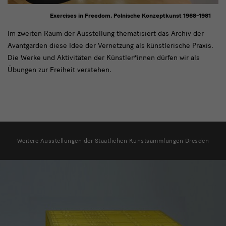
Exercises in Freedom. Polnische Konzeptkunst 1968–1981
Text
Im zweiten Raum der Ausstellung thematisiert das Archiv der
Avantgarden diese Idee der Vernetzung als künstlerische Praxis.
Die Werke und Aktivitäten der Künstler*innen dürfen wir als
Übungen zur Freiheit verstehen.
weitere
Ausstellungen
Weitere Ausstellungen der Staatlichen Kunstsammlungen Dresden