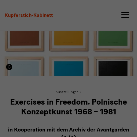
Exercises
in
Kupferstich-Kabinett
Freedom.
Polnische
Konzeptkunst
1968
–
1981
Aktive
Ausstellungen
Seite:
Exercises
Exercises in Freedom. Polnische
in
Freedom.
Konzeptkunst 1968 – 1981
Polnische
Konzeptkunst
1968
–
in Kooperation mit dem Archiv der Avantgarden
1981