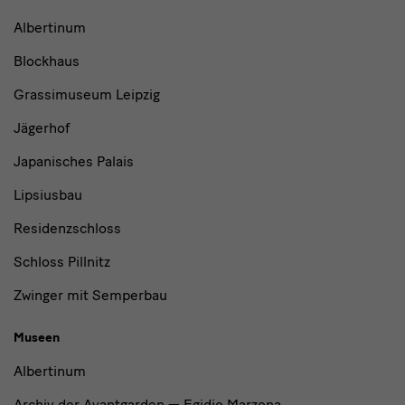
Museen
Albertinum
und
Blockhaus
Institutionen
Grassimuseum Leipzig
Jägerhof
Japanisches Palais
Lipsiusbau
Residenzschloss
Schloss Pillnitz
Zwinger mit Semperbau
Museen
Albertinum
Archiv der Avantgarden — Egidio Marzona