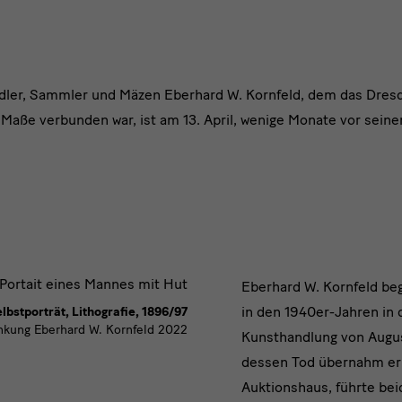
dler, Sammler und Mäzen Eberhard W. Kornfeld, dem das Dresd
Maße verbunden war, ist am 13. April, wenige Monate vor sein
ler
Eberhard
Eberhard W. Kornfeld beg
in den 1940er-Jahren in 
lbstporträt, Lithografie, 1896/97
W.
kung Eberhard W. Kornfeld 2022
Kunsthandlung von Augus
Kornfeld
dessen Tod übernahm er
Auktionshaus, führte bei