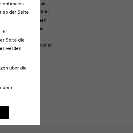
Bern ist bis heute als
n optimales
te Eberhard W. Kornfeld
rieb der Seite
hografie entstandenen
gehegten Wunsch. Die
 Ihr
W. Kornfeld als
er Seite die
n Freund in ehrenvoller
ies werden
ngen über die
r dem