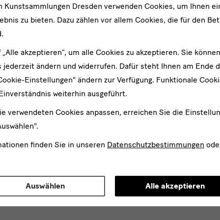
 Besuch des Vereins der Freunde des Kupferstich-Kabinetts in 
en Kunstsammlungen Dresden verwenden Cookies, um Ihnen ei
in wacher Erinnerung geblieben. Erst im letzten Jahr bereicher
bnis zu bieten. Dazu zählen vor allem Cookies, die für den Bet
erselbstbildnisse im Kabinett mit der Schenkung eines als Lit
.
 Cézanne aus dem Jahr 1896/97 und erfüllte damit einen lang 
f „Alle akzeptieren“, um alle Cookies zu akzeptieren. Sie können
ngen Dresden und das Kupferstich-Kabinett werden Eberhard 
 jederzeit ändern und widerrufen. Dafür steht Ihnen am Ende d
ner, außerordentlich generösen Förderer und hoch geschätzte
Cookie-Einstellungen" ändern zur Verfügung. Funktionale Cook
Einverständnis weiterhin ausgeführt.
ie verwendeten Cookies anpassen, erreichen Sie die Einstellu
Auswählen".
mationen finden Sie in unseren
Datenschutzbestimmungen
ode
Kolleginnen und Kollegen des Kupferstich-Kabinetts
Auswählen
Alle akzeptieren