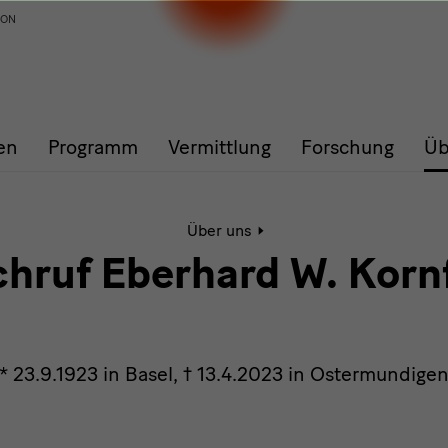
ION
en
Programm
Vermittlung
Forschung
Üb
Aktive
Über uns
Seite:
Nachruf
hruf Eberhard W. Korn
Eberhard
W.
Kornfeld
* 23.9.1923 in Basel, † 13.4.2023 in Ostermundige