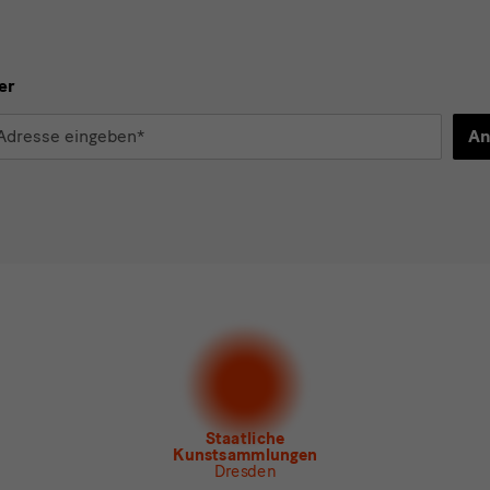
er
An
d
n*
stimme der
Datenschutzerklärung
zu.*
en Sie mindestens einen Newsletter aus.
 gern folgende
Newsletter
abonnieren*
letter
der Staatlichen Kunstsammlungen Dresden
letter
des Albertinum
letter Tourismus
letter
Museum für Sächsische Volkskunst
Staatliche
Kunstsammlungen
Dresden