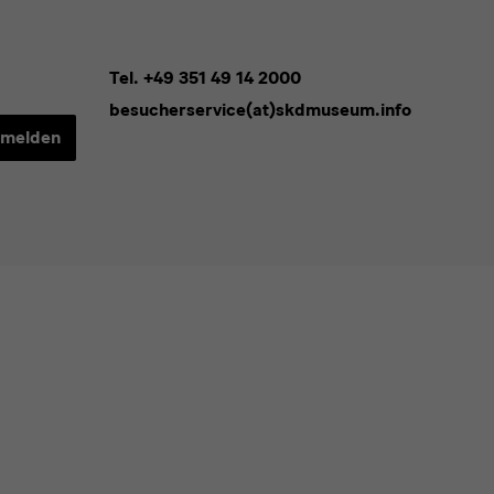
Tel. +49 351 49 14 2000
besucherservice(at)skdmuseum.info
melden