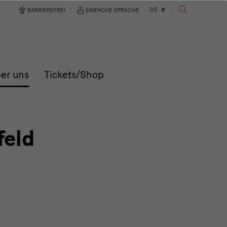
Sprachwechsler
DE
BARRIEREFREI
EINFACHE SPRACHE
SUCHE
er uns
Tickets/Shop
feld
n