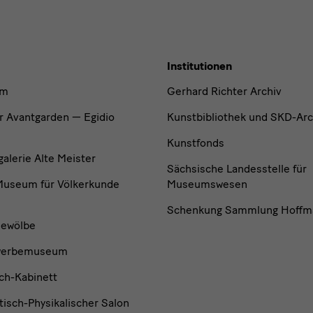
Institutionen
um
Gerhard Richter Archiv
r Avantgarden — Egidio
Kunstbibliothek und SKD-Arc
Kunstfonds
lerie Alte Meister
Sächsische Landesstelle für
useum für Völkerkunde
Museumswesen
Schenkung Sammlung Hoffm
ewölbe
werbemuseum
ch-Kabinett
isch-Physikalischer Salon