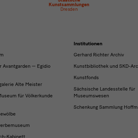
Kunstsammlungen
Dresden
Institutionen
um
Gerhard Richter Archiv
r Avantgarden — Egidio
Kunstbibliothek und SKD-Arc
Kunstfonds
lerie Alte Meister
Sächsische Landesstelle für
useum für Völkerkunde
Museumswesen
Schenkung Sammlung Hoffm
ewölbe
werbemuseum
ch-Kabinett