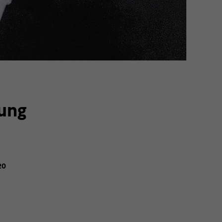
ung
20