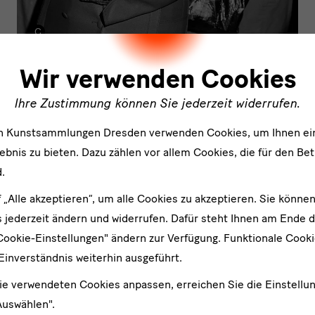
ler
Wir verwenden Cookies
Andreas Rost, Wiedervereinigung, 1990-2020
Fotoinstallation, Inkjetprints auf Barytpapier und Digitaldrucke,
Ihre Zustimmung können Sie jederzeit widerrufen.
Kupferstich-Kabinett, Staatliche Kunstsammlungen Dresden
en Kunstsammlungen Dresden verwenden Cookies, um Ihnen ei
bnis zu bieten. Dazu zählen vor allem Cookies, die für den Bet
.
f „Alle akzeptieren“, um alle Cookies zu akzeptieren. Sie können
Weitere Ausstellungen der Staatlichen Kunstsammlungen Dresden
 jederzeit ändern und widerrufen. Dafür steht Ihnen am Ende d
Cookie-Einstellungen" ändern zur Verfügung. Funktionale Cook
Einverständnis weiterhin ausgeführt.
ie verwendeten Cookies anpassen, erreichen Sie die Einstellu
Auswählen".