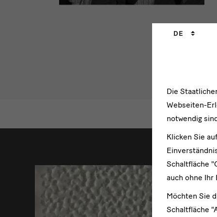
Sprachwechs
DE
Die Staatlich
Webseiten-Erle
notwendig sind
weitere
Klicken Sie au
Einverständnis
Schaltfläche "
auch ohne Ihr 
Möchten Sie d
Schaltfläche "