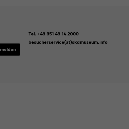
Tel. +49 351 49 14 2000
besucherservice(at)skdmuseum.info
melden