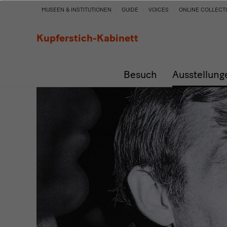
Andreas
MUSEEN & INSTITUTIONEN
GUIDE
VOICES
ONLINE COLLECT
Rost.
Kupferstich-Kabinett
Wiedervereinigung
Besuch
Ausstellung