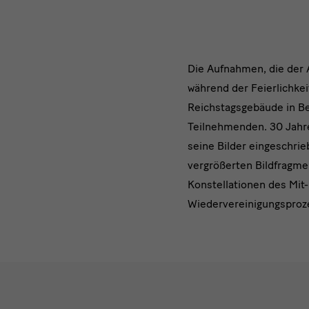
text
Die Aufnahmen, die der 
während der Feierlichke
2
Reichstagsgebäude in Be
Teilnehmenden. 30 Jahre
seine Bilder eingeschri
vergrößerten Bildfragme
Konstellationen des Mit
Wiedervereinigungsproze
Werke