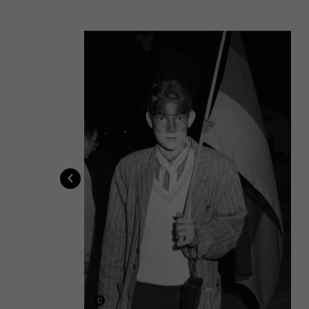
‹
g",