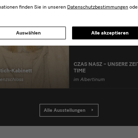
mationen finden Sie in unseren
Datenschutzbestimmungen
ode
Auswählen
Alle akzeptieren
02.10.2020 —18.04.2021
CZAS NASZ – UNSERE ZEI
tich-Kabinett
TIME
enzschloss
im Albertinum
Alle Ausstellungen