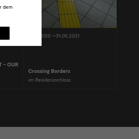
r dem
14.11.2020 —31.05.2021
T – OUR
Crossing Borders
im Residenzschloss