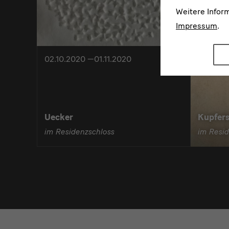
Weitere Infor
Impressum
.
02.10.2020 —01.11.2020
Uecker
Kupfers
im Residenzschloss
im Resid