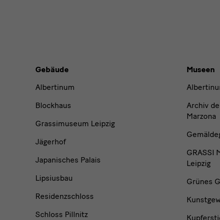
Gebäude,
Gebäude
Museen
Museen
Albertinum
Albertin
und
Blockhaus
Archiv de
Marzona
Grassimuseum Leipzig
Institutionen
Gemäldega
Jägerhof
GRASSI M
Japanisches Palais
Leipzig
Lipsiusbau
Grünes G
Residenzschloss
Kunstge
Schloss Pillnitz
Kupfersti