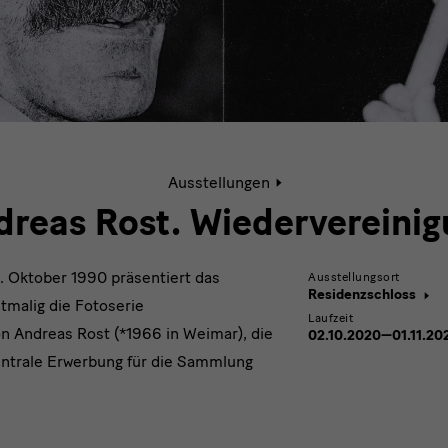
Aktive
Ausstellungen
Seite:
Andreas
dreas Rost. Wiedervereinig
Rost.
Wiedervereinigung
. Oktober 1990 präsentiert das
Ausstellungsort
Residenzschloss
tmalig die Fotoserie
Laufzeit
n Andreas Rost (*1966 in Weimar), die
02.10.2020—01.11.20
entrale Erwerbung für die Sammlung