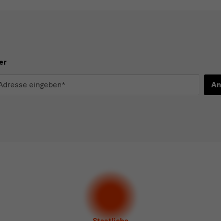
er
An
d
n*
stimme der
Datenschutzerklärung
zu.*
en Sie mindestens einen Newsletter aus.
 gern folgende
Newsletter
abonnieren*
letter
der Staatlichen Kunstsammlungen Dresden
letter
des Albertinum
letter Tourismus
letter
Museum für Sächsische Volkskunst
Staatliche