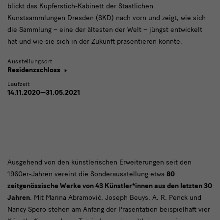
blickt das Kupferstich-Kabinett der Staatlichen
Kunstsammlungen Dresden (SKD) nach vorn und zeigt, wie sich
die Sammlung – eine der ältesten der Welt – jüngst entwickelt
hat und wie sie sich in der Zukunft präsentieren könnte.
Ausstellungsort
Residenzschloss
Laufzeit
14.11.2020—31.05.2021
text
Ausgehend von den künstlerischen Erweiterungen seit den
1960er-Jahren vereint die Sonderausstellung etwa
80
und
zeitgenössische Werke von 43 Künstler*innen aus den letzten 30
bild
Jahren
. Mit Marina
Abramović
, Joseph Beuys, A. R.
Penck
und
Nancy
Spero
stehen am Anfang der Präsentation beispielhaft vier