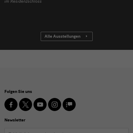
im Residenzschloss
Alle Ausstellungen
Social
Folgen Sie uns
Media
und
Facebook
X
Youtube
Instagram
SKD
Blog
Newsletter
Newsletter