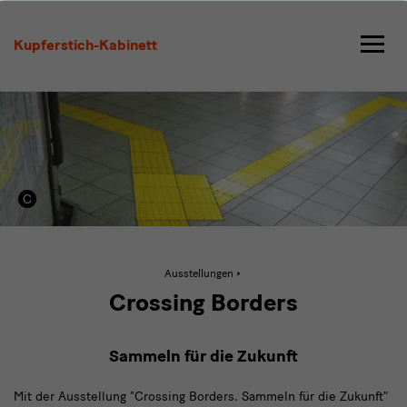
Crossing
Borders.
Kupferstich-Kabinett
Sammeln
für
die
Zukunft
Aktive
Ausstellungen
Seite:
Crossing
Crossing Borders
Borders.
Sammeln
für
die
Sammeln für die Zukunft
Zukunft
Mit der Ausstellung “Crossing Borders. Sammeln für die Zukunft”