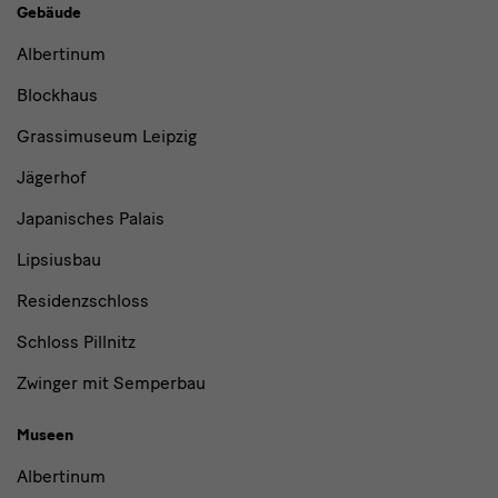
Gebäude,
Gebäude
Museen
Albertinum
und
Blockhaus
Institutionen
Grassimuseum Leipzig
Jägerhof
Japanisches Palais
Lipsiusbau
Residenzschloss
Schloss Pillnitz
Zwinger mit Semperbau
Museen
Albertinum